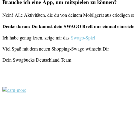
Brauche ich eine App, um mitspielen zu können?
Nein! Alle Aktivitäten, die du von deinem Mobilgerät aus erledigen s
Denke daran: Du kannst dein SWAGO Brett nur einmal einreichen.
Ich habe genug lesen, zeige mir das
Swago-Spiel
!
Viel Spaß mit dem neuen Shopping-Swago wünscht Dir
Dein Swagbucks Deutschland Team