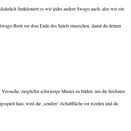
dsätzlich funktioniert es wie jedes andere Swago auch, also wie ein
 Swago-Brett vor dem Ende des Spiels einreichen, damit du deinen
i. Versuche, möglichst schwierige Muster zu bilden, um die höchsten
gespielt hast, wird die „senden“-Schaltfläche rot werden und du