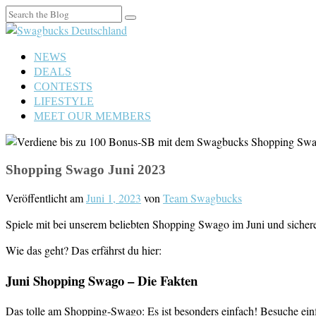
Suche
nach:
NEWS
DEALS
CONTESTS
LIFESTYLE
MEET OUR MEMBERS
Shopping Swago Juni 2023
Veröffentlicht am
Juni 1, 2023
von
Team Swagbucks
Spiele mit bei unserem beliebten Shopping Swago im Juni und sicher
Wie das geht? Das erfährst du hier:
Juni Shopping Swago – Die Fakten
Das tolle am Shopping-Swago: Es ist besonders einfach! Besuche einf